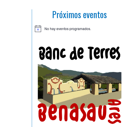
Próximos eventos
No hay eventos programados.
A
v
i
s
o