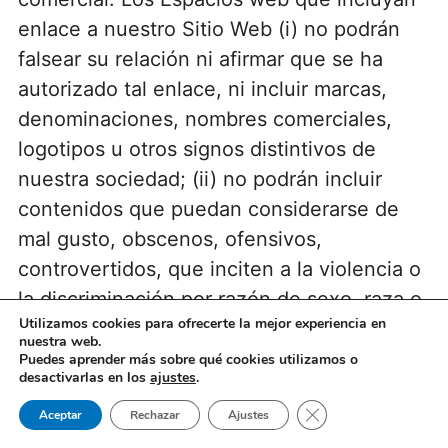
enlace a nuestro Sitio Web (i) no podrán
falsear su relación ni afirmar que se ha
autorizado tal enlace, ni incluir marcas,
denominaciones, nombres comerciales,
logotipos u otros signos distintivos de
nuestra sociedad; (ii) no podrán incluir
contenidos que puedan considerarse de
mal gusto, obscenos, ofensivos,
controvertidos, que inciten a la violencia o
la discriminación por razón de sexo, raza o
Utilizamos cookies para ofrecerte la mejor experiencia en
religión, contrarios al orden público o
nuestra web.
ilícitos; (iii) no podrán enlazar a ninguna
Puedes aprender más sobre qué cookies utilizamos o
desactivarlas en los
ajustes
.
página del Sitio Web distinta de la página
Cerrar el banner de 
principal; (iv) deberá enlazar con la propia
Aceptar
Rechazar
Ajustes