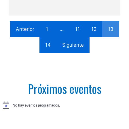
Anterior
1
…
11
12
13
14
Siguiente
Próximos eventos
No hay eventos programados.
A
v
i
s
o