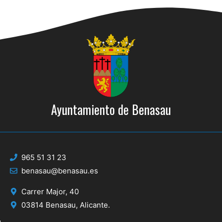
Ayuntamiento de Benasau
965 51 31 23
benasau@benasau.es
Carrer Major, 40
03814 Benasau, Alicante.