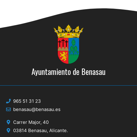
Ayuntamiento de Benasau
965 51 31 23
benasau@benasau.es
Carrer Major, 40
03814 Benasau, Alicante.