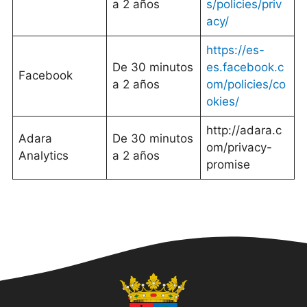
a 2 años
s/policies/priv
acy/
https://es-
De 30 minutos
es.facebook.c
Facebook
a 2 años
om/policies/co
okies/
http://adara.c
Adara
De 30 minutos
om/privacy-
Analytics
a 2 años
promise