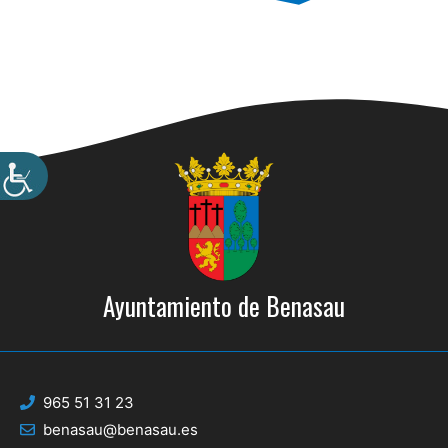
Ayuntamiento de Benasau
965 51 31 23
benasau@benasau.es