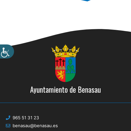
Ayuntamiento de Benasau
965 51 31 23
benasau@benasau.es