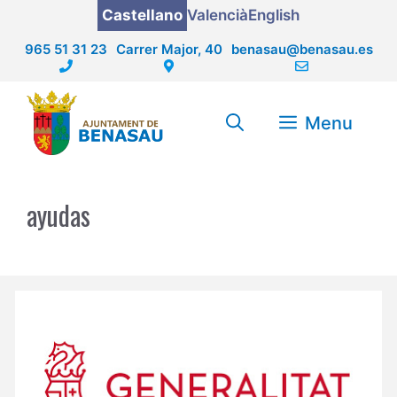
Saltar
Castellano
Valencià
English
al
965 51 31 23
Carrer Major, 40
benasau@benasau.es
contenido
Menu
ayudas