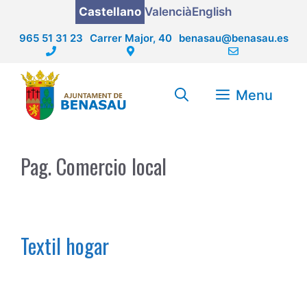
Saltar
Castellano
Valencià
English
al
965 51 31 23
Carrer Major, 40
benasau@benasau.es
contenido
Menu
Pag. Comercio local
Textil hogar