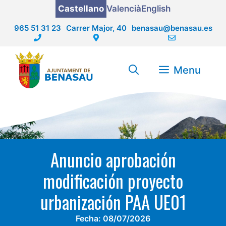
Saltar
Castellano
Valencià
English
al
965 51 31 23
Carrer Major, 40
benasau@benasau.es
contenido
Menu
Anuncio aprobación
modificación proyecto
urbanización PAA UE01
Fecha:
08/07/2026