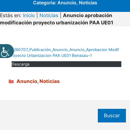
Categoria:
Anuncio
,
Noticias
Estás en:
Inicio
|
Noticias
|
Anuncio aprobación
modificación proyecto urbanización PAA UE01
20260707_Publicación_Anuncio_Anuncio_Aprobacion Modif
Proyecto Urbanizacion PAA UE01 Benasau-1
Descarga
Categorías
Anuncio
,
Noticias
Buscar