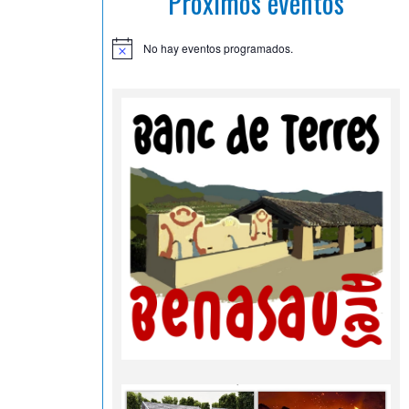
Próximos eventos
No hay eventos programados.
A
v
i
s
o